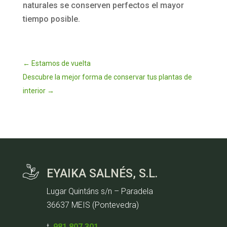
naturales se conserven perfectos el mayor
tiempo posible.
←
Estamos de vuelta
Descubre la mejor forma de conservar tus plantas de
interior
→
EYAIKA SALNÉS, S.L.
Lugar Quintáns s/n – Paradela
36637 MEIS (Pontevedra)
t.
981 807 301