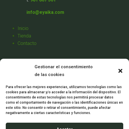
info@eyaika.com
Inicio
Tienda
Contacto
Aviso Legal
Gestionar el consentimiento
Política de Privacidad
de las cookies
Política de Cookies
Condiciones de Venta
Para ofrecer las mejores experiencias, utilizamos tecnologías como las
cookies para almacenar y/o acceder a la información del dispositivo. El
Mi Cuenta
consentimiento de estas tecnologías nos permitirá procesar datos
como el comportamiento de navegación o las identificaciones únicas en
este sitio. No consentir o retirar el consentimiento, puede afectar
negativamente a ciertas características y funciones.