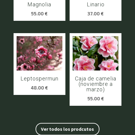
Magnolia
Linario
55.00
€
37.00
€
Leptospermun
Caja de camelia
(noviembre a
48.00
€
marzo)
55.00
€
Ver todos los prodcutos