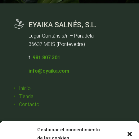
EYAIKA SALNÉS, S.L.
Lugar Quintáns s/n – Paradela
36637 MEIS (Pontevedra)
t.
981 807 301
info@eyaika.com
Inicio
Tienda
Contacto
Aviso Legal
Gestionar el consentimiento
Política de Privacidad
de las cookies