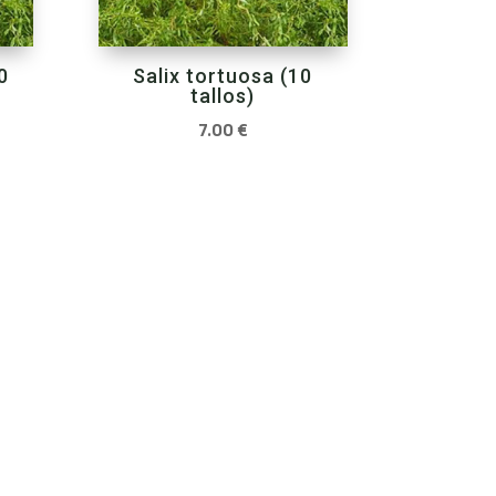
0
Salix tortuosa (10
tallos)
7.00
€