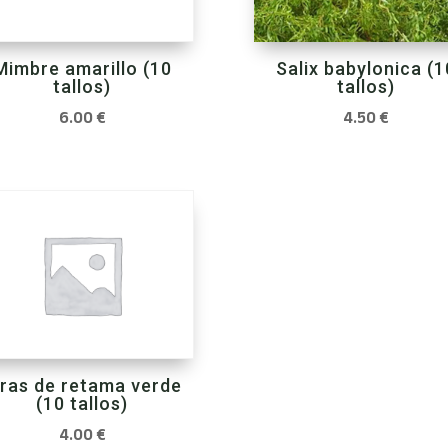
Salix babylonica (1
Mimbre amarillo (10
tallos)
tallos)
4.50
€
6.00
€
iras de retama verde
(10 tallos)
4.00
€