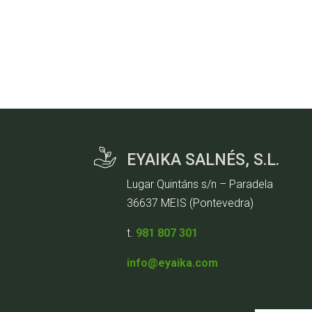
EYAIKA SALNÉS, S.L.
Lugar Quintáns s/n – Paradela
36637 MEIS (Pontevedra)
t.
981 807 301
info@eyaika.com