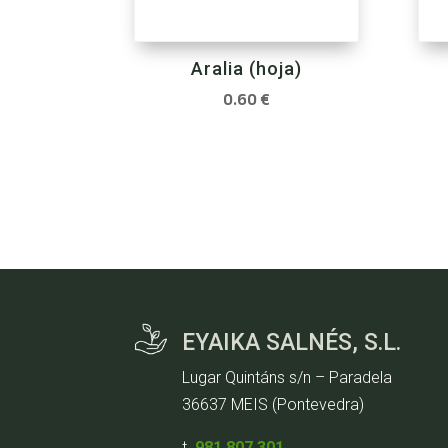
Aralia (hoja)
0.60
€
EYAIKA SALNÉS, S.L.
Lugar Quintáns s/n – Paradela
36637 MEIS (Pontevedra)
t.
981 807 301