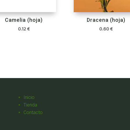
Dracena (hoja)
Camelia (hoja)
0.60
€
0.12
€
Inicio
Tienda
Contacto