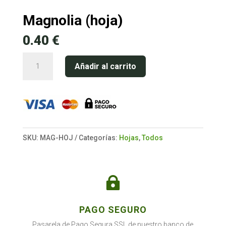
Magnolia (hoja)
0.40
€
Magnolia
Añadir al carrito
(hoja)
cantidad
SKU:
MAG-HOJ
Categorías:
Hojas
,
Todos

PAGO SEGURO
Pasarela de Pago Segura SSL de nuestro banco de