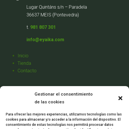
Lugar Quintáns s/n – Paradela
36637 MEIS (Pontevedra)
t.
981 807 301
info@eyaika.com
Inicio
Tienda
Contacto
Aviso Legal
Gestionar el consentimiento
Política de Privacidad
de las cookies
Política de Cookies
Condiciones de Venta
Para ofrecer las mejores experiencias, utilizamos tecnologías como las
cookies para almacenar y/o acceder a la información del dispositivo. El
Mi Cuenta
consentimiento de estas tecnologías nos permitirá procesar datos