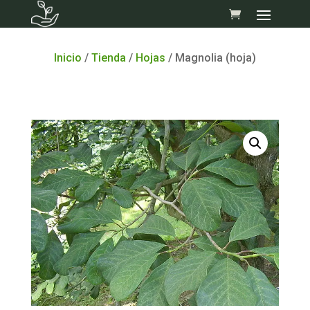
Skip
to
content
Inicio
/
Tienda
/
Hojas
/ Magnolia (hoja)