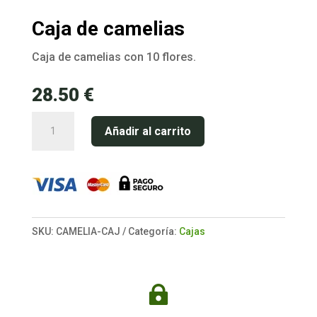
Caja de camelias
Caja de camelias con 10 flores.
28.50
€
Caja
Añadir al carrito
de
camelias
cantidad
SKU:
CAMELIA-CAJ
Categoría:
Cajas
