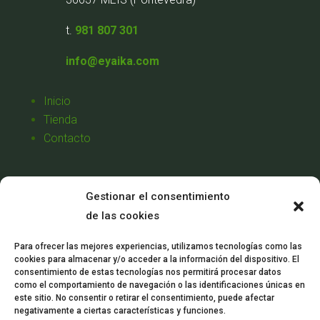
t.
981 807 301
info@eyaika.com
Inicio
Tienda
Contacto
Aviso Legal
Gestionar el consentimiento
Política de Privacidad
de las cookies
Política de Cookies
Condiciones de Venta
Para ofrecer las mejores experiencias, utilizamos tecnologías como las
cookies para almacenar y/o acceder a la información del dispositivo. El
Mi Cuenta
consentimiento de estas tecnologías nos permitirá procesar datos
como el comportamiento de navegación o las identificaciones únicas en
este sitio. No consentir o retirar el consentimiento, puede afectar
negativamente a ciertas características y funciones.