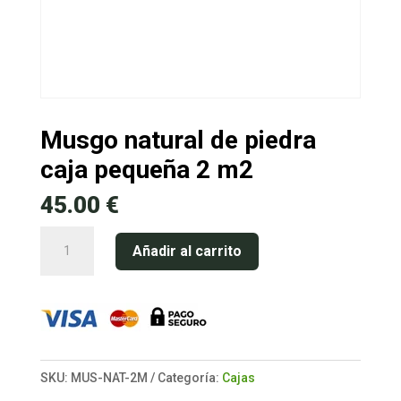
Musgo natural de piedra
caja pequeña 2 m2
45.00
€
Musgo
Añadir al carrito
natural
de
piedra
caja
pequeña
SKU:
MUS-NAT-2M
Categoría:
Cajas
2