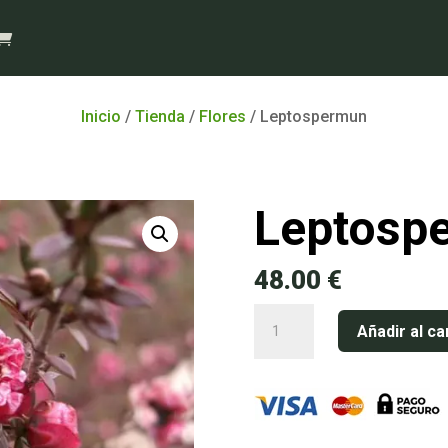
Inicio
/
Tienda
/
Flores
/ Leptospermun
Leptosp
48.00
€
Leptospermun
Añadir al ca
cantidad