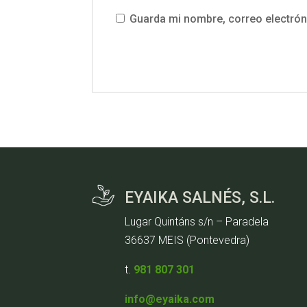
Guarda mi nombre, correo electrón
EYAIKA SALNÉS, S.L.
Lugar Quintáns s/n – Paradela
36637 MEIS (Pontevedra)
t.
981 807 301
info@eyaika.com