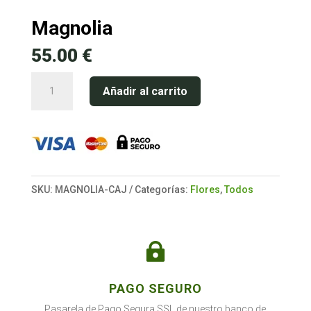
Magnolia
55.00
€
Magnolia
Añadir al carrito
cantidad
SKU:
MAGNOLIA-CAJ
Categorías:
Flores
,
Todos

PAGO SEGURO
Pasarela de Pago Segura SSL de nuestro banco de