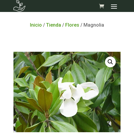
Skip
to
content
Inicio
/
Tienda
/
Flores
/ Magnolia