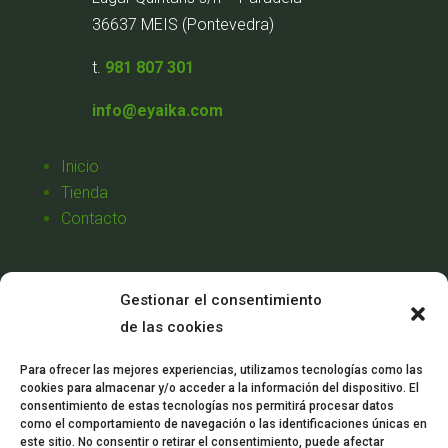
36637 MEIS (Pontevedra)
t.
981 807 301
info@eyaika.com
Inicio
Tienda
Contacto
Aviso Legal
Gestionar el consentimiento
Política de Privacidad
de las cookies
Política de Cookies
Condiciones de Venta
Para ofrecer las mejores experiencias, utilizamos tecnologías como las
cookies para almacenar y/o acceder a la información del dispositivo. El
Mi Cuenta
consentimiento de estas tecnologías nos permitirá procesar datos
como el comportamiento de navegación o las identificaciones únicas en
este sitio. No consentir o retirar el consentimiento, puede afectar