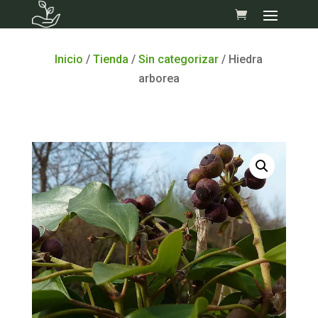
Skip
to
content
Inicio
/
Tienda
/
Sin categorizar
/ Hiedra
arborea