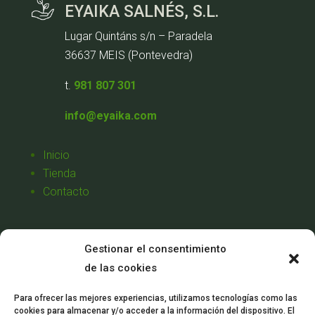
EYAIKA SALNÉS, S.L.
Lugar Quintáns s/n – Paradela
36637 MEIS (Pontevedra)
t.
981 807 301
info@eyaika.com
Inicio
Tienda
Contacto
Aviso Legal
Gestionar el consentimiento
Política de Privacidad
de las cookies
Política de Cookies
Condiciones de Venta
Para ofrecer las mejores experiencias, utilizamos tecnologías como las
cookies para almacenar y/o acceder a la información del dispositivo. El