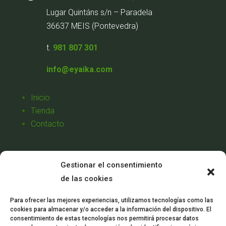
Lugar Quintáns s/n – Paradela
36637 MEIS (Pontevedra)
t.
981 807 301
info@eyaika.com
Inicio
Tienda
Contacto
Aviso Legal
Gestionar el consentimiento
Política de Privacidad
de las cookies
Política de Cookies
Condiciones de Venta
Para ofrecer las mejores experiencias, utilizamos tecnologías como las
cookies para almacenar y/o acceder a la información del dispositivo. El
Mi Cuenta
consentimiento de estas tecnologías nos permitirá procesar datos