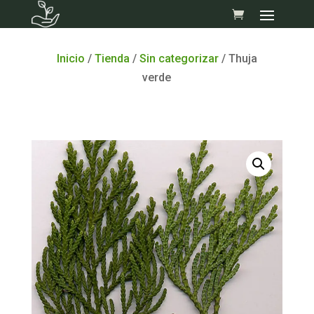
Skip
to
content
Inicio
/
Tienda
/
Sin categorizar
/ Thuja
verde