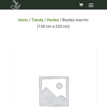
Skip
to
content
Inicio
/
Tienda
/
Verdes
/ Bambú marrón
(150 cm a 220 cm)