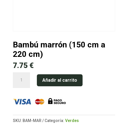
Bambú marrón (150 cm a
220 cm)
7.75
€
Bambú
Añadir al carrito
marrón
(150
cm
a
220
SKU:
BAM-MAR
Categoría:
Verdes
cm)