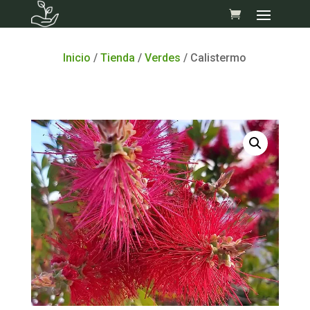
Skip
to
content
Inicio
/
Tienda
/
Verdes
/ Calistermo