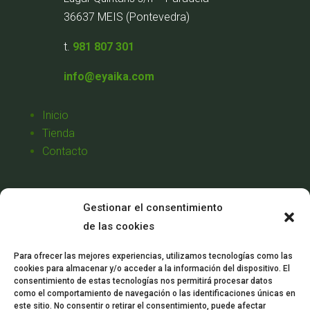
36637 MEIS (Pontevedra)
t.
981 807 301
info@eyaika.com
Inicio
Tienda
Contacto
Aviso Legal
Gestionar el consentimiento
Política de Privacidad
de las cookies
Política de Cookies
Condiciones de Venta
Para ofrecer las mejores experiencias, utilizamos tecnologías como las
cookies para almacenar y/o acceder a la información del dispositivo. El
Mi Cuenta
consentimiento de estas tecnologías nos permitirá procesar datos
como el comportamiento de navegación o las identificaciones únicas en
este sitio. No consentir o retirar el consentimiento, puede afectar