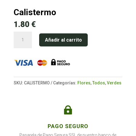
Calistermo
1.80
€
Calistermo
Añadir al carrito
cantidad
SKU:
CALISTERMO
Categorías:
Flores
,
Todos
,
Verdes

PAGO SEGURO
Pasarela de Pago Segura SSL de nuestro banco de