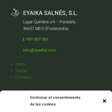
EYAIKA SALNÉS, S.L.
Lugar Quintáns s/n – Paradela
36637 MEIS (Pontevedra)
t.
981 807 301
info@eyaika.com
Inicio
Tienda
Contacto
Aviso Legal
Gestionar el consentimiento
Política de Privacidad
de las cookies
Política de Cookies