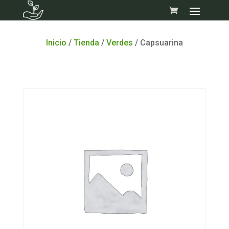
Skip
to
content
Inicio
/
Tienda
/
Verdes
/ Capsuarina