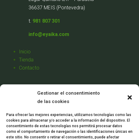
36637 MEIS (Pontevedra)
t.
981 807 301
info@eyaika.com
Inicio
Tienda
Contacto
Aviso Legal
Gestionar el consentimiento
Política de Privacidad
de las cookies
Política de Cookies
Condiciones de Venta
Para ofrecer las mejores experiencias, utilizamos tecnologías como las
cookies para almacenar y/o acceder a la información del dispositivo. El
Mi Cuenta
consentimiento de estas tecnologías nos permitirá procesar datos
como el comportamiento de navegación o las identificaciones únicas en
este sitio. No consentir o retirar el consentimiento, puede afectar