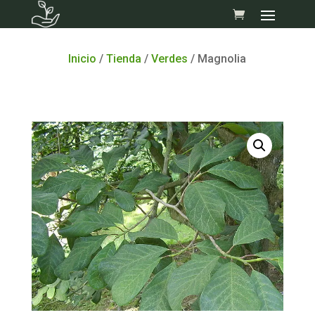
Skip
to
content
Inicio
/
Tienda
/
Verdes
/ Magnolia