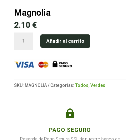
Magnolia
2.10
€
Magnolia
Añadir al carrito
cantidad
SKU:
MAGNOLIA
Categorías:
Todos
,
Verdes

PAGO SEGURO
Pasarela de Pago Segura SSL de nuestro banco de