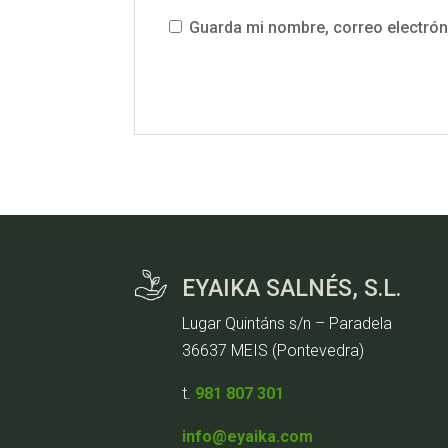
Guarda mi nombre, correo electrón
EYAIKA SALNÉS, S.L.
Lugar Quintáns s/n – Paradela
36637 MEIS (Pontevedra)
t.
981 807 301
info@eyaika.com