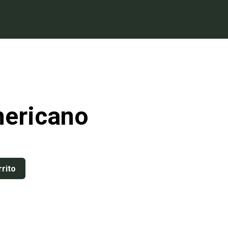
mericano
rrito