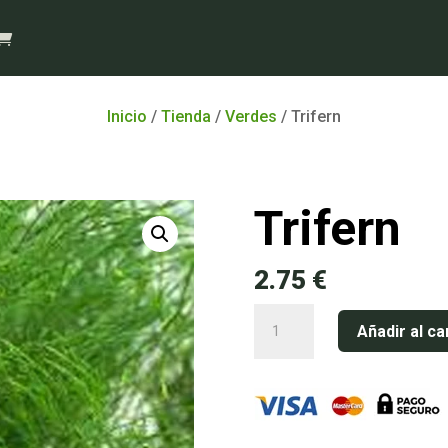
Inicio
/
Tienda
/
Verdes
/ Trifern
Trifern
2.75
€
Trifern
Añadir al ca
cantidad