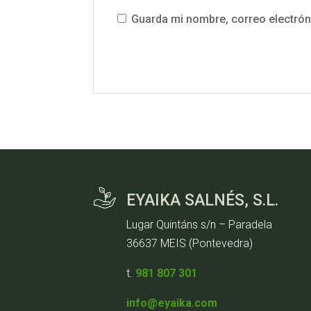
Guarda mi nombre, correo electrón
EYAIKA SALNÉS, S.L.
Lugar Quintáns s/n – Paradela
36637 MEIS (Pontevedra)
t.
981 807 301
info@eyaika.com